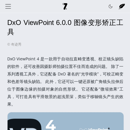
DxO ViewPoint 6.0.0 图像变形矫正工
奇迹秀
关于我
记录线
具
© 奇迹秀
色彩库
工具箱
互动
DxO ViewPoint 4 是一款用于自动拉直畸变透视、校正镜头缺陷
的软件，还可改善因摄影师拍摄位置不佳而造成的问题。 除了一
系列透视工具外，它还配备 DxO 著名的“光学模块”，可校正畸变
和色差等镜头缺陷。 此外，它还可以一键还原被广角镜头拉伸后
位于图像边缘的拍摄对象的自然形状。 它还配备“微缩效果”工
具，可打造具有平滑散景的超浅景深，类似于移轴镜头产生的效
果。