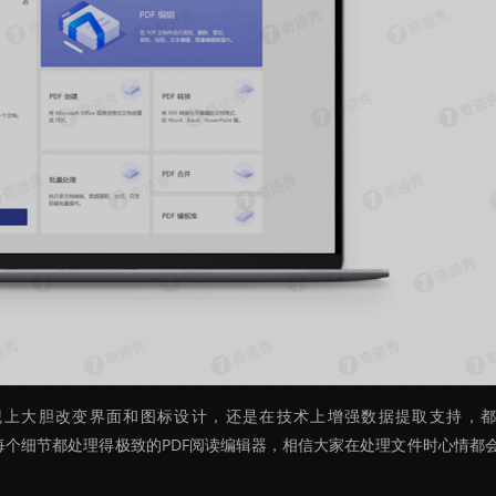
管是在外观上大胆改变界面和图标设计，还是在技术上增强数据提取支持，
款把每个细节都处理得极致的PDF阅读编辑器，相信大家在处理文件时心情都