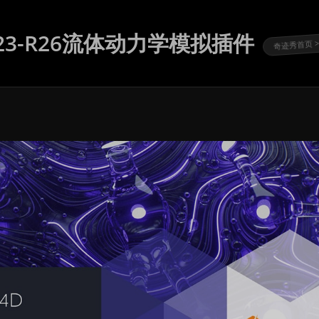
058 R23-R26流体动力学模拟插件
奇迹秀首页 