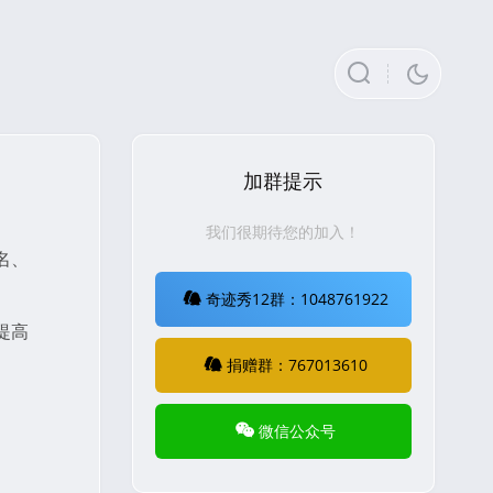
加群提示
我们很期待您的加入！
名、
奇迹秀12群：1048761922
提高
捐赠群：767013610
微信公众号