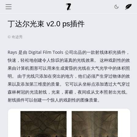
丁达尔光束 v2.0 ps插件
奇迹秀
关于我
记录线
© 奇迹秀
色彩库
工具箱
互动
Rays 是由 Digital Film Tools 公司出品的一款射线体积光插件，
快速，轻松地创建令人惊叹的逼真的光线效果。 这种戏剧性的效
果由计算机图形可以用来生成黄昏的光线在大气光学中的体积照
明。 由于光线只添加在突出的地方，他们必须产生穿过物体的效
果以及添加第三维度的质量。 它可以从坐标点添加透过大气穿过
森林树冠的光流射线，光束，雾霾，夜间或从文本照射出光线。
射线插件可以创建一个惊人的戏剧性的图像质量。