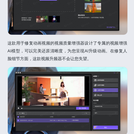
这款用于修复动画视频的视频质量增强器设计了专属的视频增强
AI模型，可以完美还原清晰度，为您呈现AI升级动画。在修复人
脸细节方面，这款视频升频器不会让您失望。