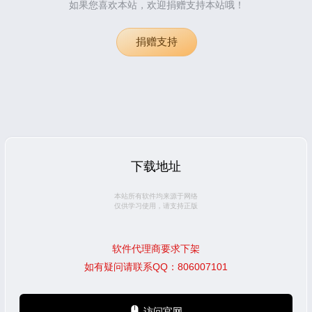
如果您喜欢本站，欢迎捐赠支持本站哦！
捐赠支持
下载地址
本站所有软件均来源于网络
仅供学习使用，请支持正版
软件代理商要求下架
如有疑问请联系QQ：806007101
访问官网