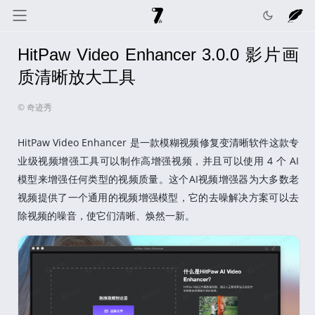
HitPaw Video Enhancer 3.0.0 影片画
奇迹秀
关于我
记录线
质清晰放大工具
© 奇迹秀
色彩库
工具箱
互动
HitPaw Video Enhancer 是一款模糊视频修复变清晰软件这款专
业级视频增强工具可以制作高增强视频，并且可以使用 4 个 AI
模型来增强任何类型的视频质量。这个AI视频增强器为大多数老
视频提供了一个通用的视频增强模型，它的去噪解决方案可以去
除视频的噪音，使它们清晰、焕然一新。